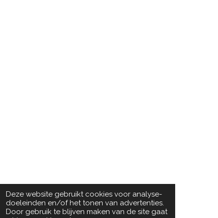
Deze website gebruikt cookies voor analyse-
doeleinden en/of het tonen van advertenties.
Door gebruik te blijven maken van de site gaat