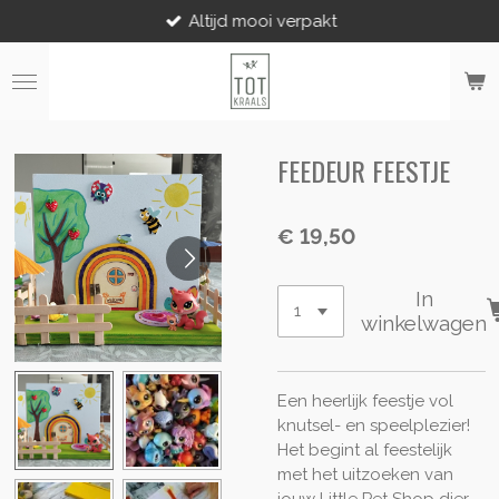
Altijd mooi verpakt
Ga
direct
naar
de
hoofdinhoud
FEEDEUR FEESTJE
€ 19,50
In
winkelwagen
Een heerlijk feestje vol
knutsel- en speelplezier!
Het begint al feestelijk
met het uitzoeken van
jouw Little Pet Shop dier.