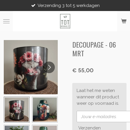
Verzending 3 tot 5 werkdagen
Ga
direct
naar
de
hoofdinhoud
DECOUPAGE - 06
MRT
€ 55,00
Laat het me weten
wanneer dit product
weer op voorraad is.
Verzenden