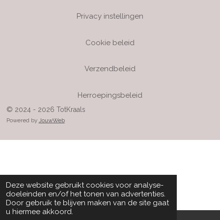
Privacy instellingen
Cookie beleid
Verzendbeleid
Herroepingsbeleid
© 2024 - 2026 TotKraals
Powered by
JouwWeb
Deze website gebruikt cookies voor analyse-
doeleinden en/of het tonen van advertenties.
Door gebruik te blijven maken van de site gaat
u hiermee akkoord.