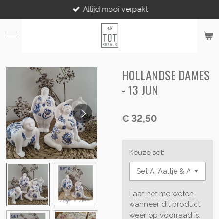
Altijd mooi verpakt
Ga
direct
naar
de
hoofdinhoud
HOLLANDSE DAMES
- 13 JUN
€ 32,50
Keuze set:
Laat het me weten
wanneer dit product
weer op voorraad is.