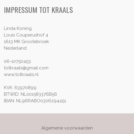
IMPRESSUM TOT KRAALS
Linda Koning
Louis Couperushof 4
1613 MK Grootebroek
Nederland
06-10750453
totkraals@gmail.com
www.totkraals.nl
KVK: 63970899
BTWID: NL001583376B56
IBAN: NL96RABO0306294451
Algemene voorwaarden