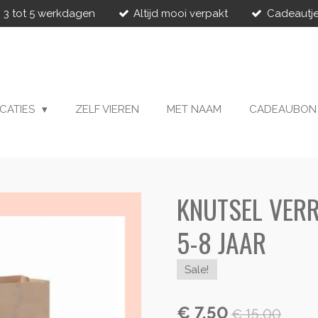
 3 tot 5 werkdagen
Altijd mooi verpakt
Cadeautje
CATIES
ZELF VIEREN
MET NAAM
CADEAUBON
KNUTSEL VERR
5-8 JAAR
Sale!
€ 7,50
€ 15,00