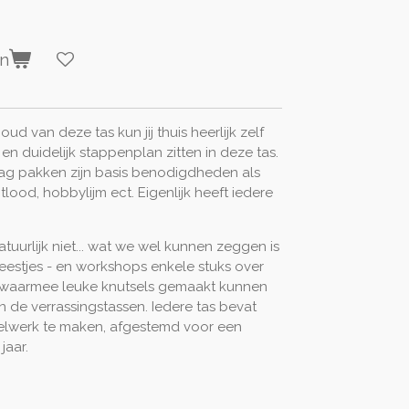
en
oud van deze tas kun jij thuis heerlijk zelf
 en duidelijk stappenplan zitten in deze tas.
t mag pakken zijn basis benodigdheden als
lood, hobbylijm ect. Eigenlijk heeft iedere
uurlijk niet... wat we wel kunnen zeggen is
feestjes - en workshops enkele stuks over
n waarmee leuke knutsels gemaakt kunnen
n de verrassingstassen. Iedere tas bevat
selwerk te maken, afgestemd voor een
jaar.