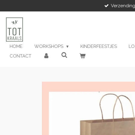
Verzending
Ga
direct
naar
de
hoofdinhoud
HOME
WORKSHOPS
KINDERFEESTJES
LO
CONTACT